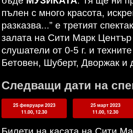
бъде
МУЗИКАТА
. Тя ще ни п
пълен с много красота, искр
разказва...” е третият спект
залата на Сити Марк Център 
слушатели от 0-5 г. и технит
Бетовен, Шуберт, Дворжак и 
Следващи дати на спе
25 февруари 2023
25 март 2023
11.00, 12.30
11.00, 12.30
Билети на касата на Сити Ма