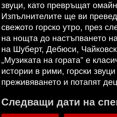
звуци, като превръщат омайн
Изпълнителите ще ви преведа
свежото горско утро, през сл
на нощта до настъпването на
на Шуберт, Дебюси, Чайковск
„Музиката на гората” е класи
истории в рими, горски звуци
преживяването и потапят дец
Следващи дати на спе