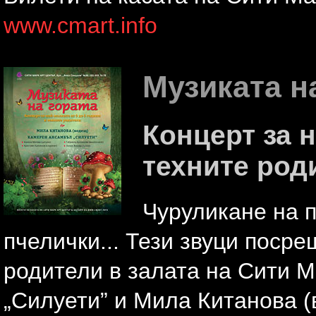
www.cmart.info
Музиката н
Концерт за н
техните род
Чуруликане на п
пчелички... Тези звуци поср
родители в залата на Сити 
„Силуети” и Мила Китанова (