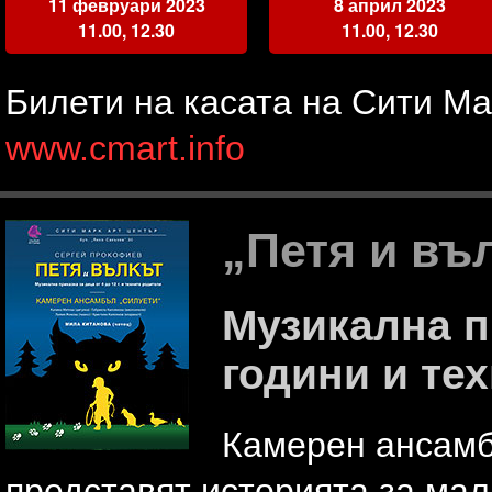
11 февруари 2023
8 април 2023
11.00, 12.30
11.00, 12.30
Билети на касата на Сити Ма
www.cmart.info
„Петя и въ
Музикална пр
години и те
Камерен ансамб
представят историята за мал