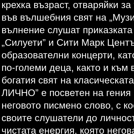
крехка възраст, отваряйки за
във вълшебния свят на „Музи
вълнение слушат приказката 
„Силуети” и Сити Марк Цент
образователни концерти, кат
по-големи деца, както и към 
богатия свят на класическа
ЛИЧНО” е посветен на гения
неговото писмено слово, с к
своите слушатели до личност
чистата енергия, която негов