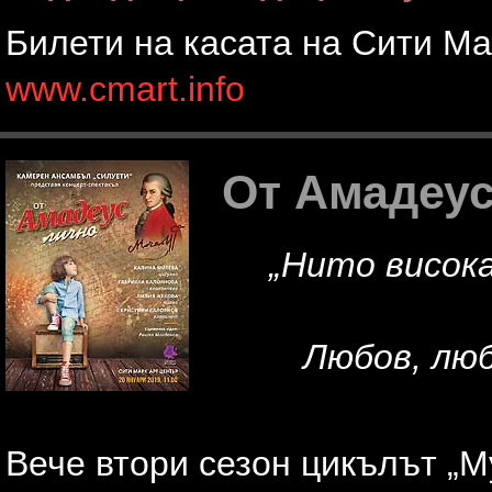
Билети на касата на Сити Ма
www.cmart.info
От Амадеус
„Нито висок
Любов, люб
Вече втори сезон цикълът „Му