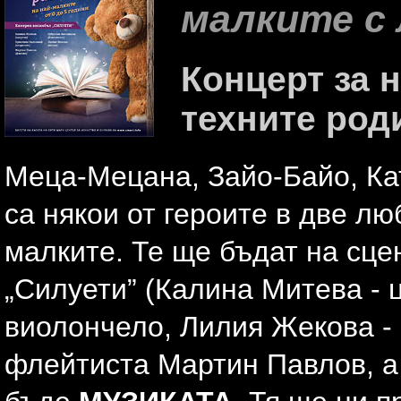
малките с
Концерт за н
техните род
Меца-Мецана, Зайо-Байо, Кат
са някои от героите в две лю
малките. Те ще бъдат на сц
„Силуети” (Калина Митева - 
виолончело, Лилия Жекова - 
флейтиста Мартин Павлов, а