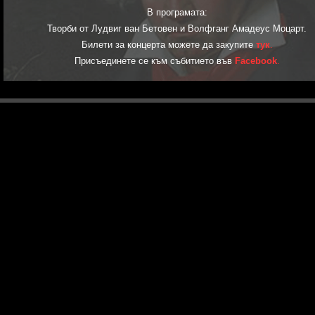
В програмата:
Творби от Лудвиг ван Бетовен и Волфганг Амадеус Моцарт.
Билети за концерта можете да закупите
тук
.
Присъединете се към събитието във
Facebook
.