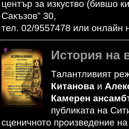
център за изкуство (бившо ки
Сакъзов” 30,
тел. 02/9557478 или онлайн
История на 
Талантливият ре
Китанова
и
Алек
Камерен ансамб
публиката на Сит
сценичното произведение на