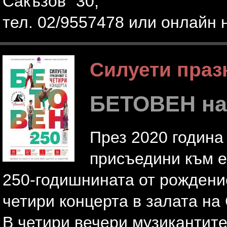
Сакъзов” 30,
тел. 02/9557478 или онлайн
Силуети праз
БЕТОВЕН на 
През 2020 година
присъедини към е
250-годишнината от рождение
четири концерта в залата на
В четири вечери музикантите