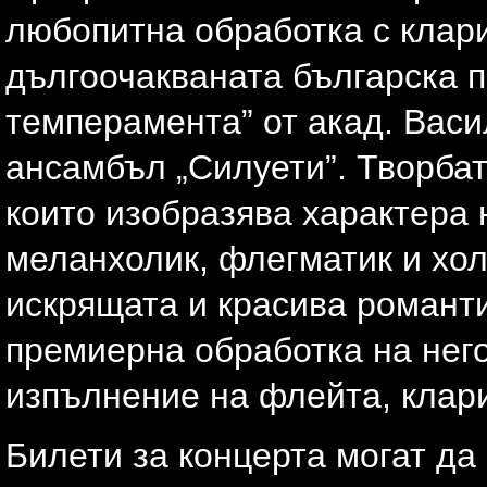
любопитна обработка с клар
дългоочакваната българска 
темперамента” от акад. Вас
ансамбъл „Силуети”. Творбата
които изобразява характера 
меланхолик, флегматик и хо
искрящата и красива романт
премиерна обработка на него
изпълнение на флейта, клари
Билети за концерта могат да