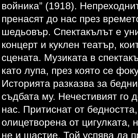
войника” (1918). Непреходни
пренасят до нас през времет
шедьовър. Спектакълът е ун
концерт и куклен театър, ко
сцената. Музиката в спектак
като лупа, през която се фо
Историята разказва за бедни
съдбата му. Нечестивият го 
нас. Притиснат от бедността
олицетворена от цигулката, н
не и щастие. Той успява да п